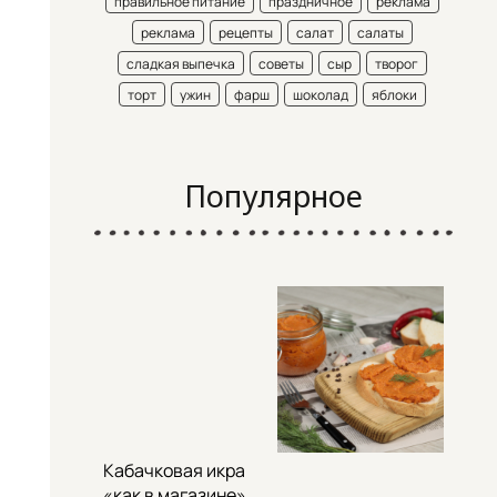
правильное питание
праздничное
реклама
реклама
рецепты
салат
салаты
сладкая выпечка
советы
сыр
творог
торт
ужин
фарш
шоколад
яблоки
Популярное
Кабачковая икра
«как в магазине»