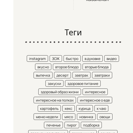
Теги
instagram
ЗОЖ
быстро
в духовке
видео
вкусно
второе блюдо
вторые блюда
выпечка
десерт
завтрак
завтраки
закуски
здоровое питание
здоровый образ жизни
интересное
интересное на полках
интересное о еде
картофель
кекс
курица
к чаю
меню недели
мясо
новинка
овощи
печенье
пирог
подборка