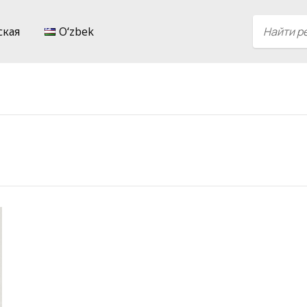
ская
Oʻzbek