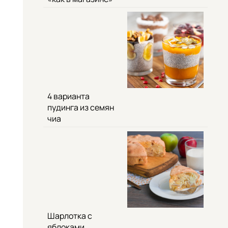
4 варианта
пудинга из семян
чиа
Шарлотка с
яблоками