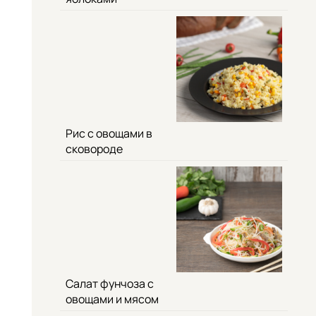
Рис с овощами в
сковороде
Салат фунчоза с
овощами и мясом