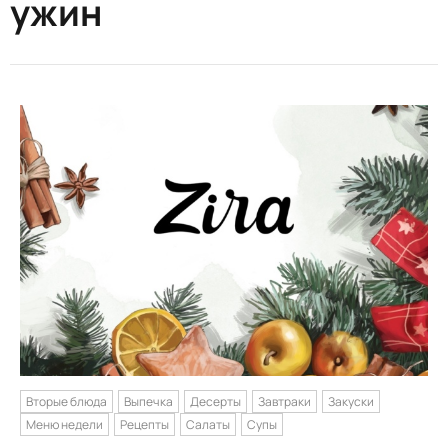
ужин
Вторые блюда
Выпечка
Десерты
Завтраки
Закуски
Меню недели
Рецепты
Салаты
Супы