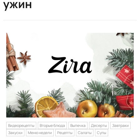
ужин
Видеорецепты
Вторые блюда
Выпечка
Десерты
Завтраки
Закуски
Меню недели
Рецепты
Салаты
Супы