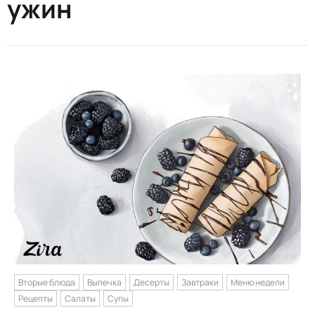
ужин
Вторые блюда
Выпечка
Десерты
Завтраки
Меню недели
Рецепты
Салаты
Супы