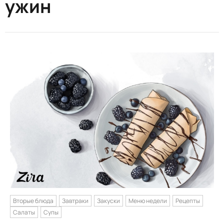
ужин
Вторые блюда
Завтраки
Закуски
Меню недели
Рецепты
Салаты
Супы