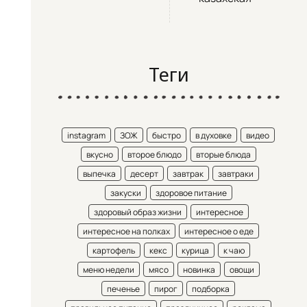
Теги
instagram
ЗОЖ
быстро
в духовке
видео
вкусно
второе блюдо
вторые блюда
выпечка
десерт
завтрак
завтраки
закуски
здоровое питание
здоровый образ жизни
интересное
интересное на полках
интересное о еде
картофель
кекс
курица
к чаю
меню недели
мясо
новинка
овощи
печенье
пирог
подборка