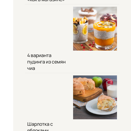
4 варианта
пудинга из семян
чиа
Шарлотка с
яблоками