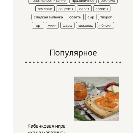
правильное питание
праздничное
реклама
реклама
рецепты
салат
салаты
сладкая выпечка
советы
сыр
творог
торт
ужин
фарш
шоколад
яблоки
Популярное
Кабачковая икра
«как в магазине»