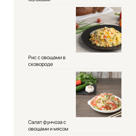
Рис с овощами в
сковороде
Салат фунчоза с
овощами и мясом