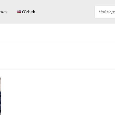
ская
Oʻzbek