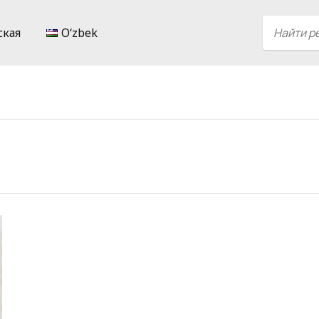
ская
Oʻzbek