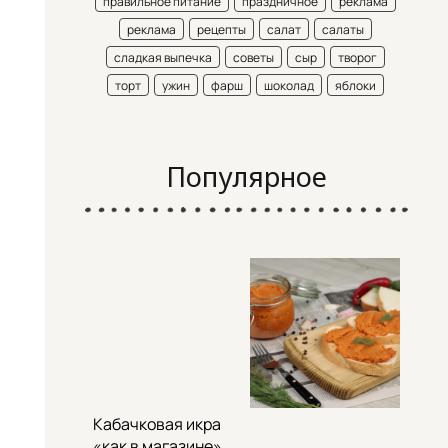
правильное питание
праздничное
реклама
реклама
рецепты
салат
салаты
сладкая выпечка
советы
сыр
творог
торт
ужин
фарш
шоколад
яблоки
Популярное
Кабачковая икра
«как в магазине»