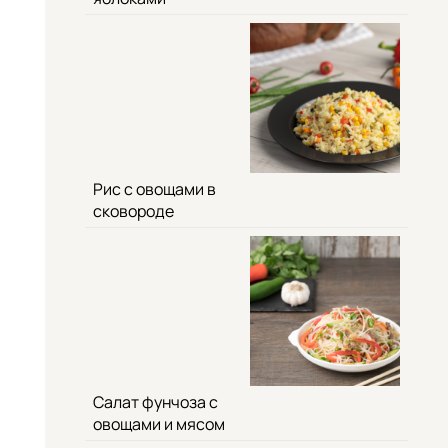
Рис с овощами в
сковороде
Салат фунчоза с
овощами и мясом