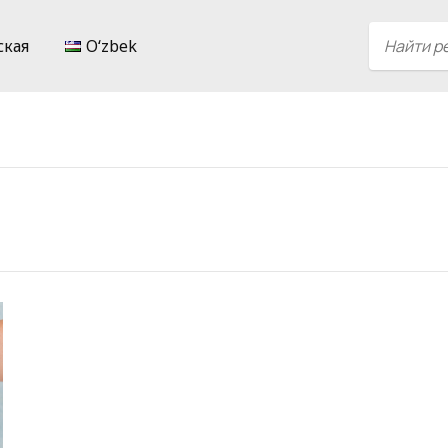
ская
Oʻzbek