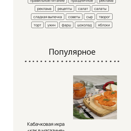
правильное питание
праздничное
реклама
реклама
рецепты
салат
салаты
сладкая выпечка
советы
сыр
творог
торт
ужин
фарш
шоколад
яблоки
Популярное
Кабачковая икра
«как в магазине»