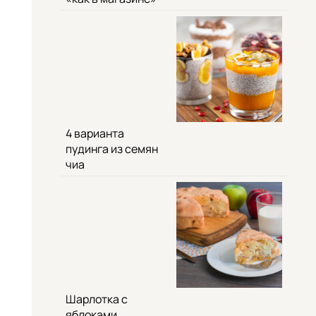
4 варианта
пудинга из семян
чиа
Шарлотка с
яблоками