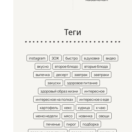
Теги
instagram
ЗОЖ
быстро
в духовке
видео
вкусно
второе блюдо
вторые блюда
выпечка
десерт
завтрак
завтраки
закуски
здоровое питание
здоровый образ жизни
интересное
интересное на полках
интересное о еде
картофель
кекс
курица
к чаю
меню недели
мясо
новинка
овощи
печенье
пирог
подборка