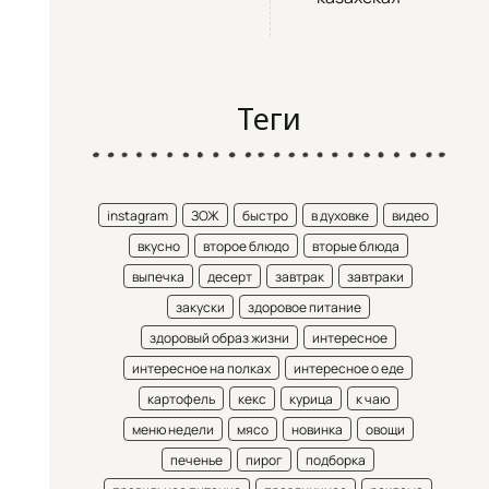
Теги
instagram
ЗОЖ
быстро
в духовке
видео
вкусно
второе блюдо
вторые блюда
выпечка
десерт
завтрак
завтраки
закуски
здоровое питание
здоровый образ жизни
интересное
интересное на полках
интересное о еде
картофель
кекс
курица
к чаю
меню недели
мясо
новинка
овощи
печенье
пирог
подборка