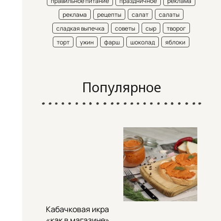
правильное питание
праздничное
реклама
реклама
рецепты
салат
салаты
сладкая выпечка
советы
сыр
творог
торт
ужин
фарш
шоколад
яблоки
Популярное
Кабачковая икра
«как в магазине»