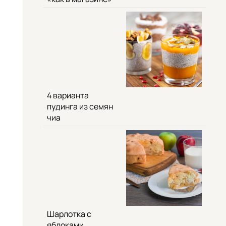
4 варианта
пудинга из семян
чиа
Шарлотка с
яблоками