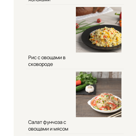
Рис с овощами в
сковороде
Салат фунчоза с
овощами и мясом