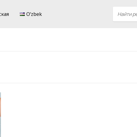
ская
Oʻzbek