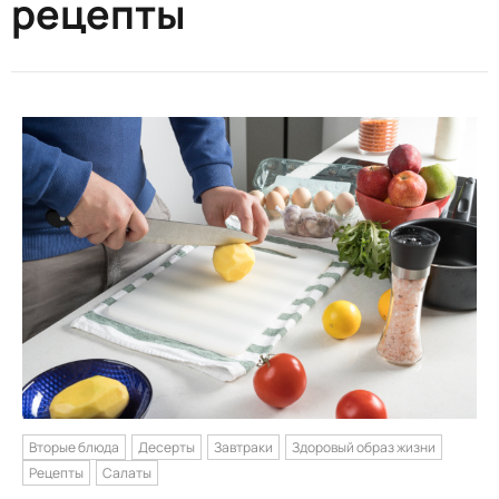
рецепты
Вторые блюда
Десерты
Завтраки
Здоровый образ жизни
Рецепты
Салаты