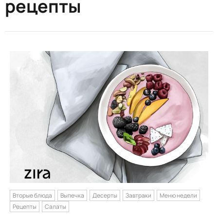
рецепты
Вторые блюда
Выпечка
Десерты
Завтраки
Меню недели
Рецепты
Салаты