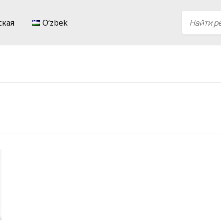
ская
Oʻzbek