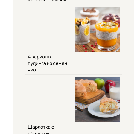
4 варианта
пудинга из семян
чиа
Шарлотка с
яблоками