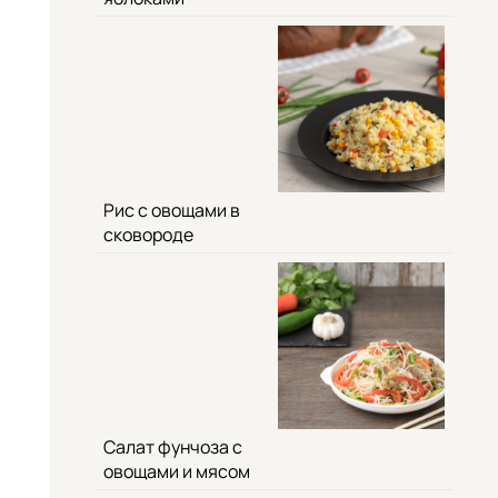
Рис с овощами в
сковороде
Салат фунчоза с
овощами и мясом