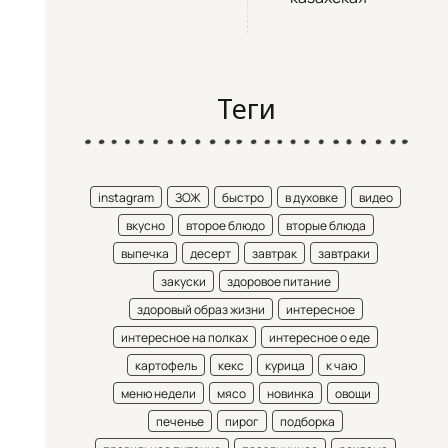
Теги
instagram
ЗОЖ
быстро
в духовке
видео
вкусно
второе блюдо
вторые блюда
выпечка
десерт
завтрак
завтраки
закуски
здоровое питание
здоровый образ жизни
интересное
интересное на полках
интересное о еде
картофель
кекс
курица
к чаю
меню недели
мясо
новинка
овощи
печенье
пирог
подборка