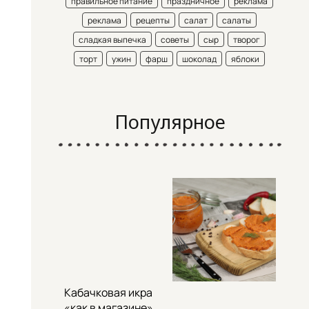
правильное питание
праздничное
реклама
реклама
рецепты
салат
салаты
сладкая выпечка
советы
сыр
творог
торт
ужин
фарш
шоколад
яблоки
Популярное
Кабачковая икра
«как в магазине»