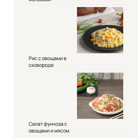
Рис с овощами в
сковороде
Салат фунчоза с
овощами и мясом