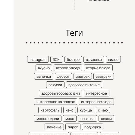
Теги
instagram
ЗОЖ
быстро
в духовке
видео
вкусно
второе блюдо
вторые блюда
выпечка
десерт
завтрак
завтраки
закуски
здоровое питание
здоровый образ жизни
интересное
интересное на полках
интересное о еде
картофель
кекс
курица
к чаю
меню недели
мясо
новинка
овощи
печенье
пирог
подборка