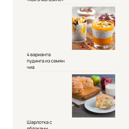
4 варианта
пудинга из семян
чиа
Шарлотка с
яблоками