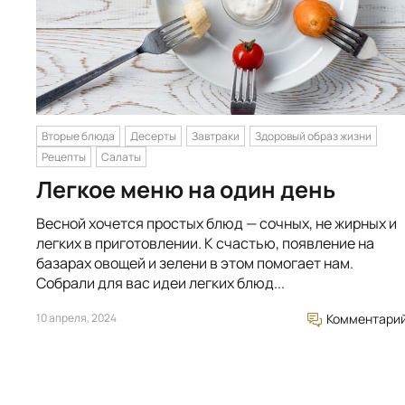
Вторые блюда
Десерты
Завтраки
Здоровый образ жизни
Рецепты
Салаты
Легкое меню на один день
Весной хочется простых блюд — сочных, не жирных и
легких в приготовлении. К счастью, появление на
базарах овощей и зелени в этом помогает нам.
Собрали для вас идеи легких блюд...
10 апреля, 2024
Комментари