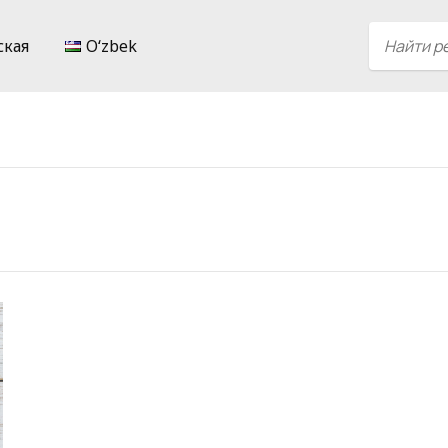
ская
Oʻzbek