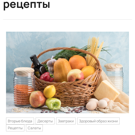
рецепты
Вторые блюда
Десерты
Завтраки
Здоровый образ жизни
Рецепты
Салаты