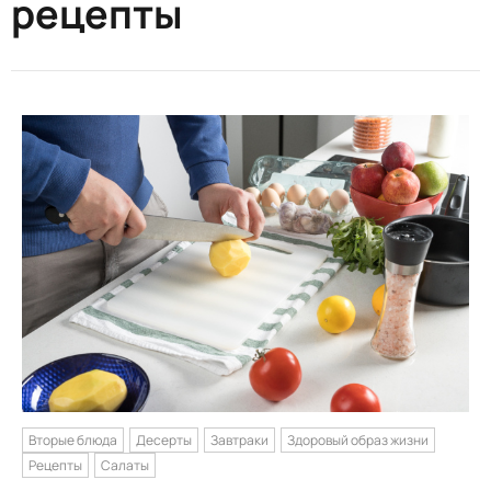
рецепты
Вторые блюда
Десерты
Завтраки
Здоровый образ жизни
Рецепты
Салаты