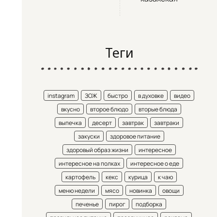
Теги
instagram
ЗОЖ
быстро
в духовке
видео
вкусно
второе блюдо
вторые блюда
выпечка
десерт
завтрак
завтраки
закуски
здоровое питание
здоровый образ жизни
интересное
интересное на полках
интересное о еде
картофель
кекс
курица
к чаю
меню недели
мясо
новинка
овощи
печенье
пирог
подборка