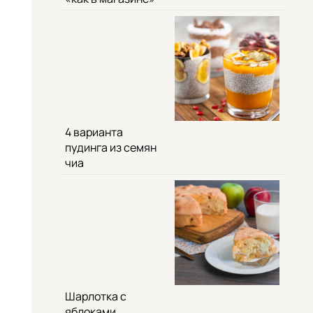
4 варианта
пудинга из семян
чиа
Шарлотка с
яблоками