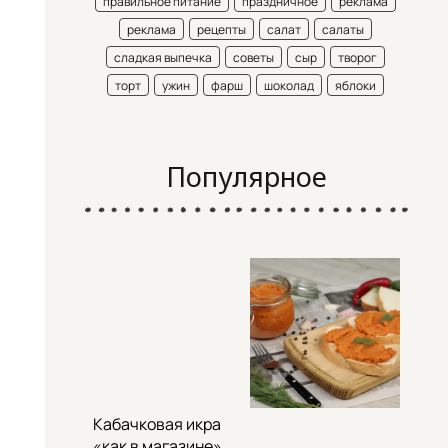
правильное питание
праздничное
реклама
реклама
рецепты
салат
салаты
сладкая выпечка
советы
сыр
творог
торт
ужин
фарш
шоколад
яблоки
Популярное
Кабачковая икра
«как в магазине»