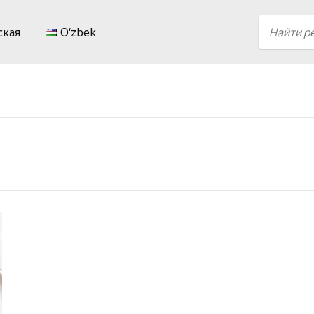
ская
Oʻzbek