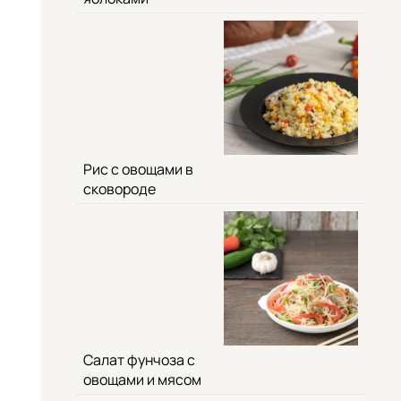
Рис с овощами в
сковороде
Салат фунчоза с
овощами и мясом