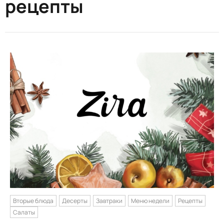
рецепты
Вторые блюда
Десерты
Завтраки
Меню недели
Рецепты
Салаты