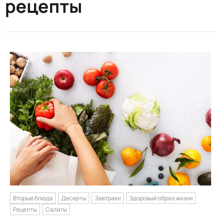
рецепты
Вторые блюда
Десерты
Завтраки
Здоровый образ жизни
Рецепты
Салаты