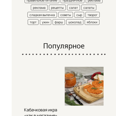
правильное питание
праздничное
реклама
реклама
рецепты
салат
салаты
сладкая выпечка
советы
сыр
творог
торт
ужин
фарш
шоколад
яблоки
Популярное
Кабачковая икра
«как в магазине»