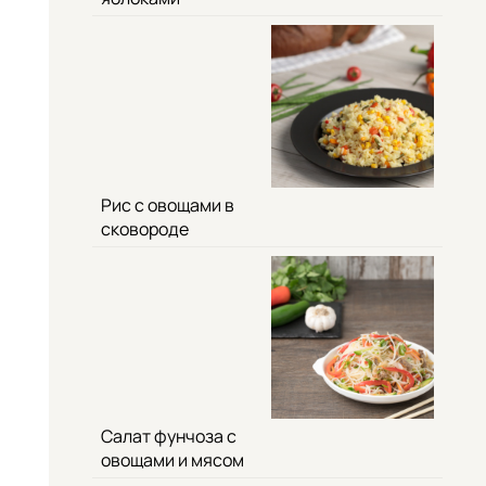
Рис с овощами в
сковороде
Салат фунчоза с
овощами и мясом