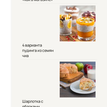
4 варианта
пудинга из семян
чиа
Шарлотка с
яблоками