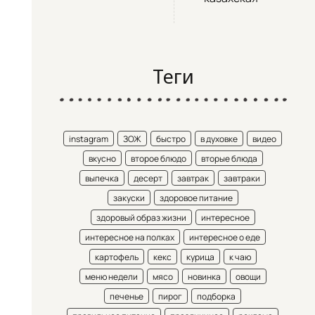
Теги
instagram
ЗОЖ
быстро
в духовке
видео
вкусно
второе блюдо
вторые блюда
выпечка
десерт
завтрак
завтраки
закуски
здоровое питание
здоровый образ жизни
интересное
интересное на полках
интересное о еде
картофель
кекс
курица
к чаю
меню недели
мясо
новинка
овощи
печенье
пирог
подборка