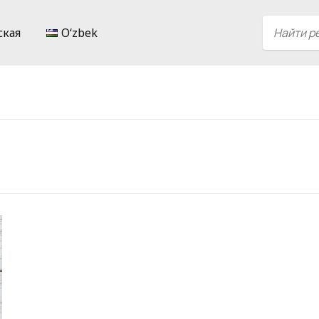
ская
Oʻzbek