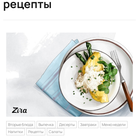
рецепты
Вторые блюда
Выпечка
Десерты
Завтраки
Меню недели
Напитки
Рецепты
Салаты