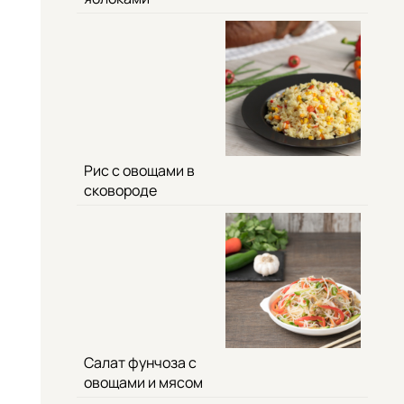
Рис с овощами в
сковороде
Салат фунчоза с
овощами и мясом