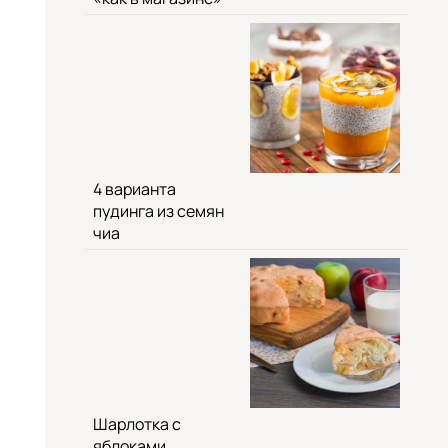
4 варианта
пудинга из семян
чиа
Шарлотка с
яблоками