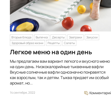
Вторые блюда
Выпечка
Десерты
Завтраки
Закуски
Здоровый образ жизни
Рецепты
Салаты
Легкое меню на один день
Мы предлагаем вам вариант легкого и вкусного меню
на один день. Низкокалорийные тыквенные вафли
Вкусные солнечные вафли однозначно понравятся
как взрослым, так и детям. Тыква придает им особый
аромат, но...
14 сентября, 2022
Комментари