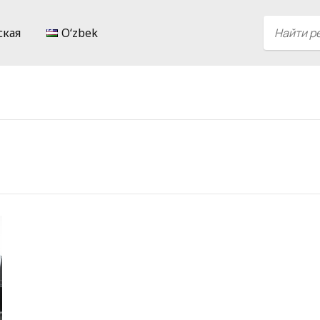
ская
Oʻzbek