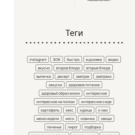
Теги
instagram
ЗОЖ
быстро
в духовке
видео
вкусно
второе блюдо
вторые блюда
выпечка
десерт
завтрак
завтраки
закуски
здоровое питание
здоровый образ жизни
интересное
интересное на полках
интересное о еде
картофель
кекс
курица
к чаю
меню недели
мясо
новинка
овощи
печенье
пирог
подборка