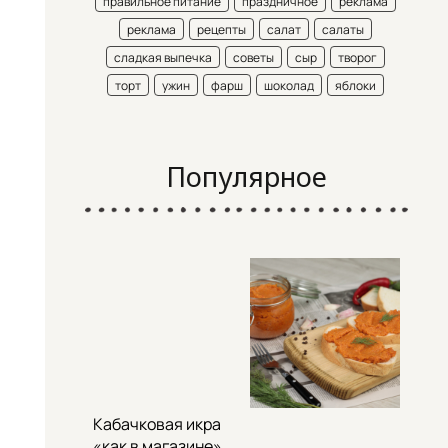
правильное питание
праздничное
реклама
реклама
рецепты
салат
салаты
сладкая выпечка
советы
сыр
творог
торт
ужин
фарш
шоколад
яблоки
Популярное
Кабачковая икра
«как в магазине»