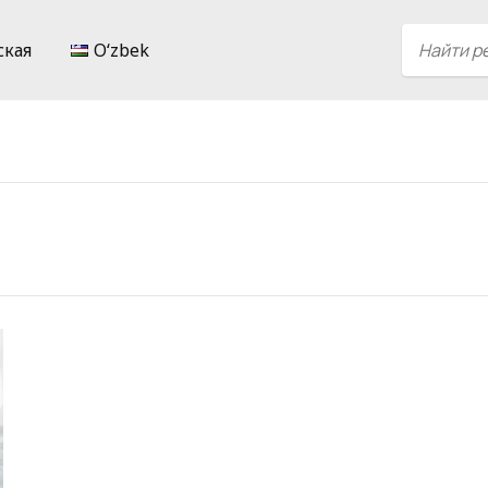
ская
Oʻzbek