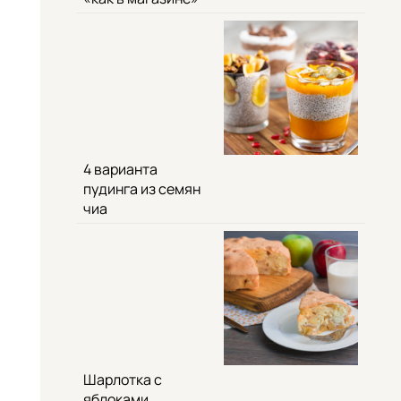
4 варианта
пудинга из семян
чиа
Шарлотка с
яблоками