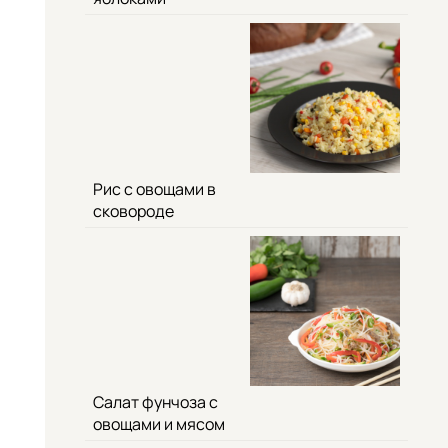
Рис с овощами в
сковороде
Салат фунчоза с
овощами и мясом