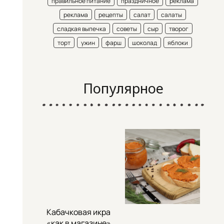
правильное питание
праздничное
реклама
реклама
рецепты
салат
салаты
сладкая выпечка
советы
сыр
творог
торт
ужин
фарш
шоколад
яблоки
Популярное
Кабачковая икра
«как в магазине»