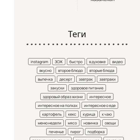
Теги
instagram
ЗОЖ
быстро
в духовке
видео
вкусно
второе блюдо
вторые блюда
выпечка
десерт
завтрак
завтраки
закуски
здоровое питание
здоровый образ жизни
интересное
интересное на полках
интересное о еде
картофель
кекс
курица
к чаю
меню недели
мясо
новинка
овощи
печенье
пирог
подборка