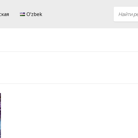
ская
Oʻzbek