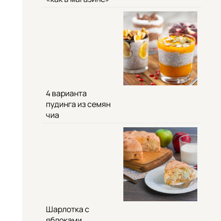
4 варианта
пудинга из семян
чиа
Шарлотка с
яблоками