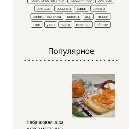
правильное питание
праздничное
реклама
реклама
рецепты
салат
салаты
сладкая выпечка
советы
сыр
творог
торт
ужин
фарш
шоколад
яблоки
Популярное
Кабачковая икра
«как в магазине»