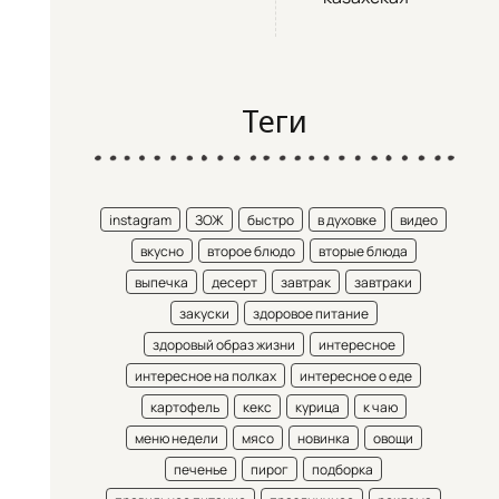
Теги
instagram
ЗОЖ
быстро
в духовке
видео
вкусно
второе блюдо
вторые блюда
выпечка
десерт
завтрак
завтраки
закуски
здоровое питание
здоровый образ жизни
интересное
интересное на полках
интересное о еде
картофель
кекс
курица
к чаю
меню недели
мясо
новинка
овощи
печенье
пирог
подборка