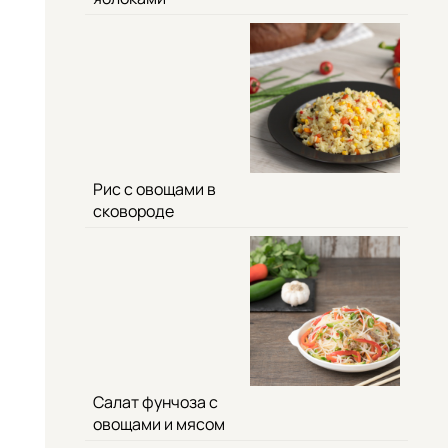
Рис с овощами в
сковороде
Салат фунчоза с
овощами и мясом