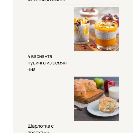
4 варианта
пудинга из семян
чиа
Шарлотка с
яблоками