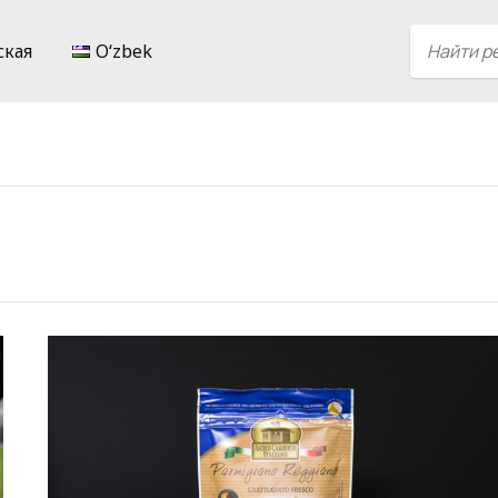
ская
Oʻzbek