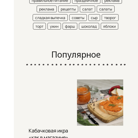
правильное питание
праздничное
реклама
реклама
рецепты
салат
салаты
сладкая выпечка
советы
сыр
творог
торт
ужин
фарш
шоколад
яблоки
Популярное
Кабачковая икра
«как в магазине»