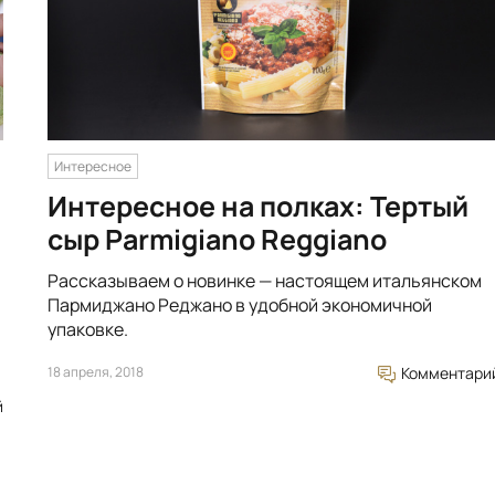
Интересное
Интересное на полках: Тертый
сыр Parmigiano Reggiano
Рассказываем о новинке — настоящем итальянском
Пармиджано Реджано в удобной экономичной
упаковке.
18 апреля, 2018
Комментари
й