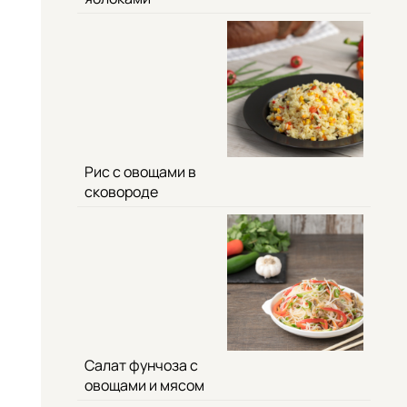
Рис с овощами в
сковороде
Салат фунчоза с
овощами и мясом