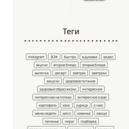
Теги
instagram
ЗОЖ
быстро
в духовке
видео
вкусно
второе блюдо
вторые блюда
выпечка
десерт
завтрак
завтраки
закуски
здоровое питание
здоровый образ жизни
интересное
интересное на полках
интересное о еде
картофель
кекс
курица
к чаю
меню недели
мясо
новинка
овощи
печенье
пирог
подборка