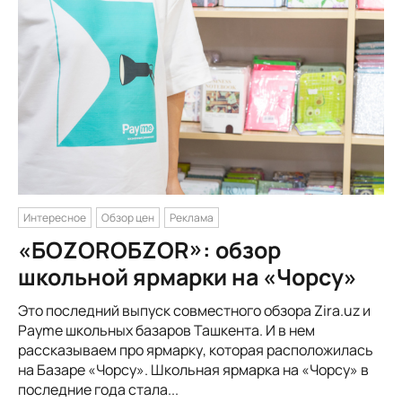
Интересное
Обзор цен
Реклама
«БОZORОБZOR»: обзор
школьной ярмарки на «Чорсу»
Это последний выпуск совместного обзора Zira.uz и
Payme школьных базаров Ташкента. И в нем
рассказываем про ярмарку, которая расположилась
на Базаре «Чорсу». Школьная ярмарка на «Чорсу» в
последние года стала...