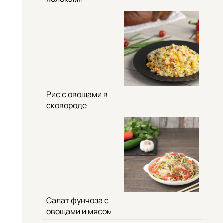
Рис с овощами в
сковороде
Салат фунчоза с
овощами и мясом