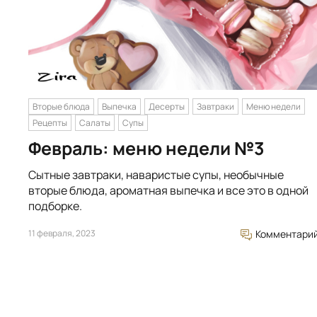
Вторые блюда
Выпечка
Десерты
Завтраки
Меню недели
Рецепты
Салаты
Супы
Февраль: меню недели №3
Сытные завтраки, наваристые супы, необычные
вторые блюда, ароматная выпечка и все это в одной
подборке.
11 февраля, 2023
Комментари