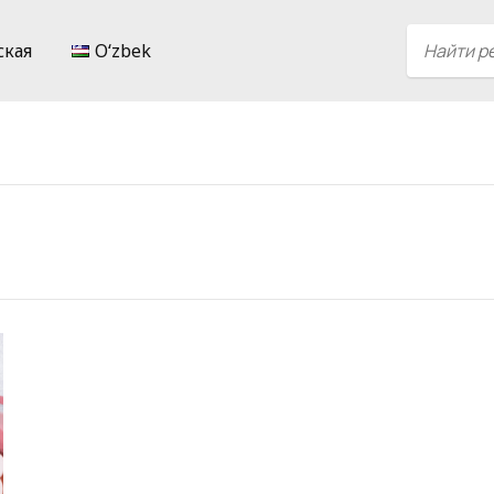
ская
Oʻzbek