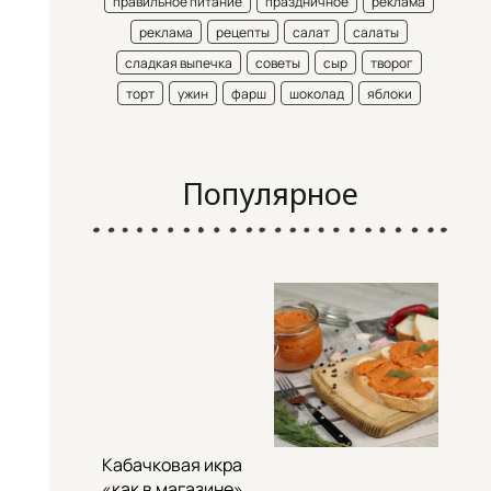
правильное питание
праздничное
реклама
реклама
рецепты
салат
салаты
сладкая выпечка
советы
сыр
творог
торт
ужин
фарш
шоколад
яблоки
Популярное
Кабачковая икра
«как в магазине»