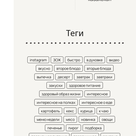
Теги
instagram
ЗОЖ
быстро
в духовке
видео
вкусно
второе блюдо
вторые блюда
выпечка
десерт
завтрак
завтраки
закуски
здоровое питание
здоровый образ жизни
интересное
интересное на полках
интересное о еде
картофель
кекс
курица
к чаю
меню недели
мясо
новинка
овощи
печенье
пирог
подборка