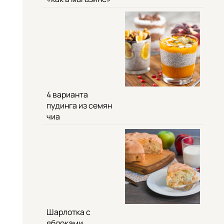
4 варианта
пудинга из семян
чиа
Шарлотка с
яблоками