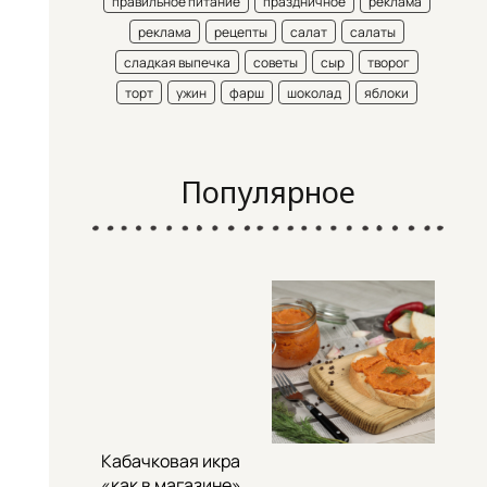
правильное питание
праздничное
реклама
реклама
рецепты
салат
салаты
сладкая выпечка
советы
сыр
творог
торт
ужин
фарш
шоколад
яблоки
Популярное
Кабачковая икра
«как в магазине»