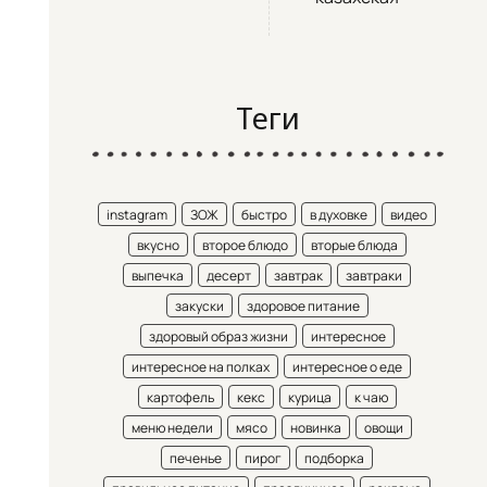
Теги
instagram
ЗОЖ
быстро
в духовке
видео
вкусно
второе блюдо
вторые блюда
выпечка
десерт
завтрак
завтраки
закуски
здоровое питание
здоровый образ жизни
интересное
интересное на полках
интересное о еде
картофель
кекс
курица
к чаю
меню недели
мясо
новинка
овощи
печенье
пирог
подборка