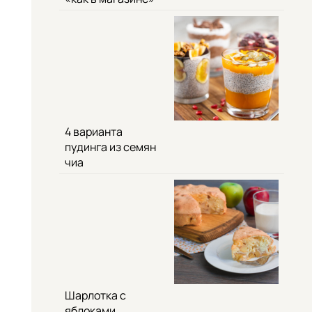
4 варианта
пудинга из семян
чиа
Шарлотка с
яблоками