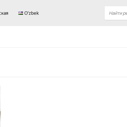
ская
Oʻzbek