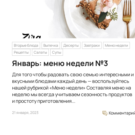
Вторые блюда
Выпечка
Десерты
Завтраки
Меню недели
Рецепты
Салаты
Супы
Январь: меню недели №3
Для того чтобы радовать свою семью интересными и
вкусными блюдами каждый день — воспользуйтесь
нашей рубрикой «Меню недели» Составляя меню на
неделю мы всегда учитываем сезонность продуктов
и простоту приготовления...
21 января, 2023
Комментари