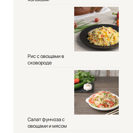
Рис с овощами в
сковороде
Салат фунчоза с
овощами и мясом