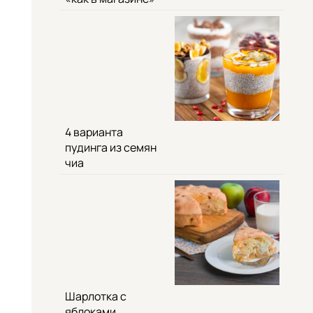
4 варианта
пудинга из семян
чиа
Шарлотка с
яблоками