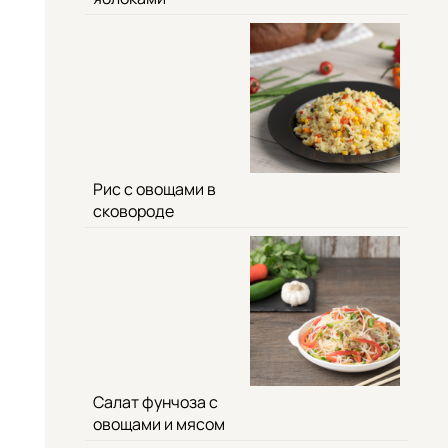
Рис с овощами в
сковороде
Салат фунчоза с
овощами и мясом