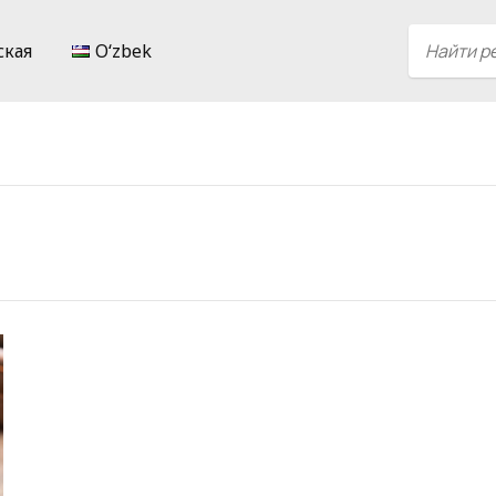
ская
Oʻzbek