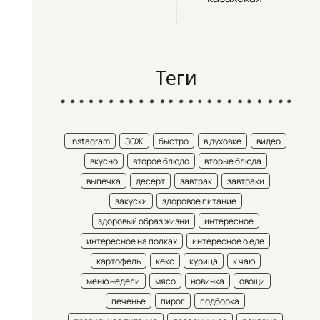
Теги
instagram
ЗОЖ
быстро
в духовке
видео
вкусно
второе блюдо
вторые блюда
выпечка
десерт
завтрак
завтраки
закуски
здоровое питание
здоровый образ жизни
интересное
интересное на полках
интересное о еде
картофель
кекс
курица
к чаю
меню недели
мясо
новинка
овощи
печенье
пирог
подборка