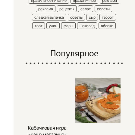
правильное питание
праздничное
реклама
реклама
рецепты
салат
салаты
сладкая выпечка
советы
сыр
творог
торт
ужин
фарш
шоколад
яблоки
Популярное
Кабачковая икра
«как в магазине»