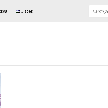
ская
Oʻzbek