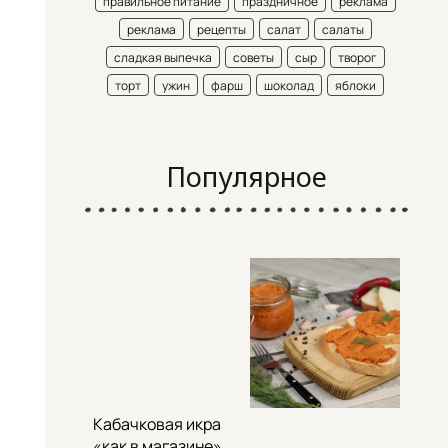
правильное питание
праздничное
реклама
реклама
рецепты
салат
салаты
сладкая выпечка
советы
сыр
творог
торт
ужин
фарш
шоколад
яблоки
Популярное
Кабачковая икра
«как в магазине»