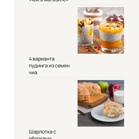
4 варианта
пудинга из семян
чиа
Шарлотка с
яблоками