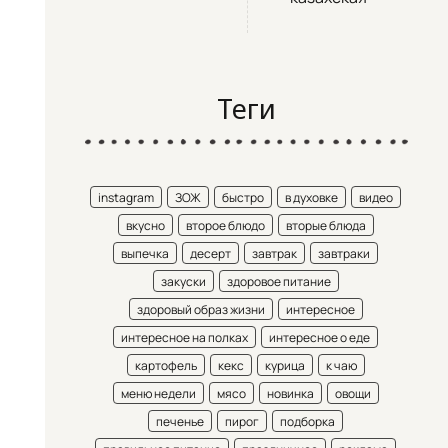
Теги
instagram
ЗОЖ
быстро
в духовке
видео
вкусно
второе блюдо
вторые блюда
выпечка
десерт
завтрак
завтраки
закуски
здоровое питание
здоровый образ жизни
интересное
интересное на полках
интересное о еде
картофель
кекс
курица
к чаю
меню недели
мясо
новинка
овощи
печенье
пирог
подборка