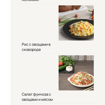
Рис с овощами в
сковороде
Салат фунчоза с
овощами и мясом