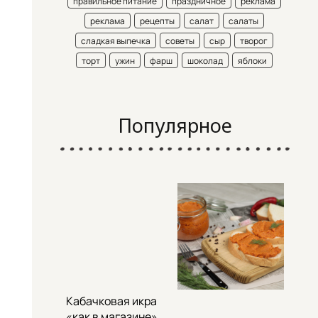
правильное питание
праздничное
реклама
реклама
рецепты
салат
салаты
сладкая выпечка
советы
сыр
творог
торт
ужин
фарш
шоколад
яблоки
Популярное
Кабачковая икра
«как в магазине»