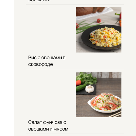
Рис с овощами в
сковороде
Салат фунчоза с
овощами и мясом