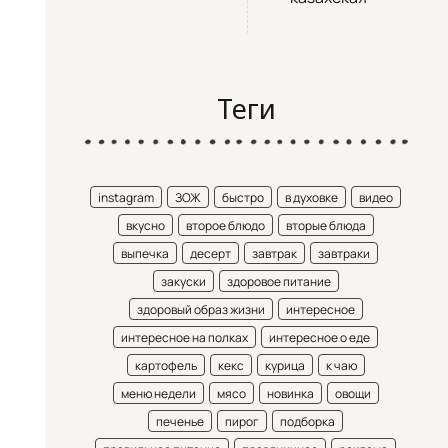
Теги
instagram
ЗОЖ
быстро
в духовке
видео
вкусно
второе блюдо
вторые блюда
выпечка
десерт
завтрак
завтраки
закуски
здоровое питание
здоровый образ жизни
интересное
интересное на полках
интересное о еде
картофель
кекс
курица
к чаю
меню недели
мясо
новинка
овощи
печенье
пирог
подборка