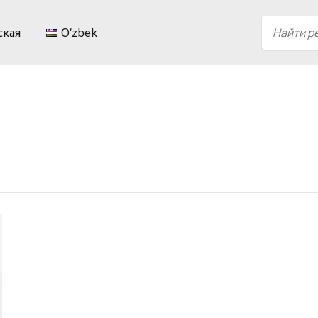
ская
Oʻzbek