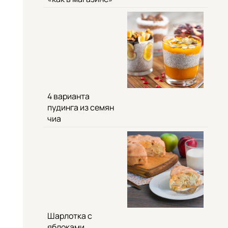
4 варианта
пудинга из семян
чиа
Шарлотка с
яблоками