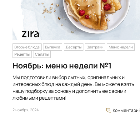
Вторые блюда
Выпечка
Десерты
Завтраки
Меню недели
Рецепты
Салаты
Ноябрь: меню недели №1
Мы подготовили выбор сытных, оригинальных и
интересных блюд на каждый день. Вы можете взять
нашу подборку за основу и дополнить ее своими
любимыми рецептами!
2 ноября, 2024
Комментари