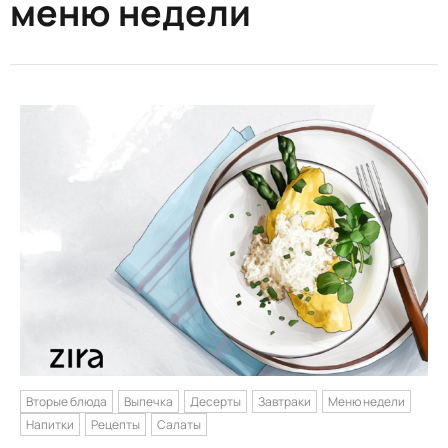
меню недели
Вторые блюда
Выпечка
Десерты
Завтраки
Меню недели
Напитки
Рецепты
Салаты