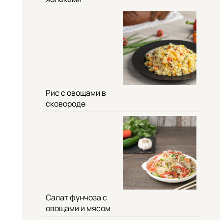
Рис с овощами в
сковороде
Салат фунчоза с
овощами и мясом