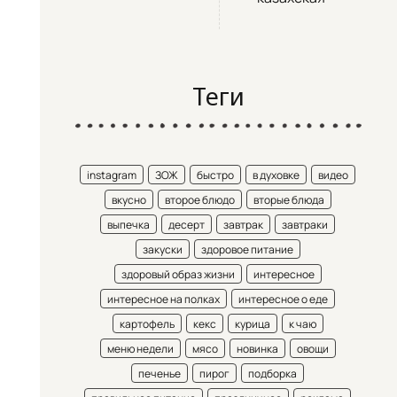
Теги
instagram
ЗОЖ
быстро
в духовке
видео
вкусно
второе блюдо
вторые блюда
выпечка
десерт
завтрак
завтраки
закуски
здоровое питание
здоровый образ жизни
интересное
интересное на полках
интересное о еде
картофель
кекс
курица
к чаю
меню недели
мясо
новинка
овощи
печенье
пирог
подборка