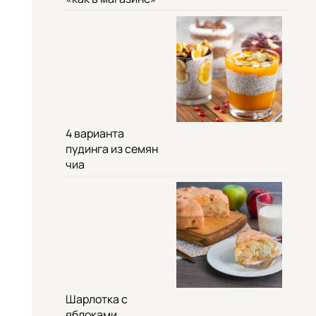
4 варианта
пудинга из семян
чиа
Шарлотка с
яблоками