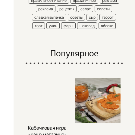
правильное питание
праздничное
реклама
реклама
рецепты
салат
салаты
сладкая выпечка
советы
сыр
творог
торт
ужин
фарш
шоколад
яблоки
Популярное
Кабачковая икра
«как в магазине»