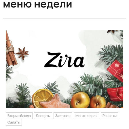
меню недели
Вторые блюда
Десерты
Завтраки
Меню недели
Рецепты
Салаты