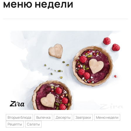
меню недели
Вторые блюда
Выпечка
Десерты
Завтраки
Меню недели
Рецепты
Салаты