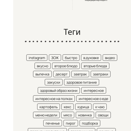
Теги
instagram
ЗОЖ
быстро
в духовке
видео
вкусно
второе блюдо
вторые блюда
выпечка
десерт
завтрак
завтраки
закуски
здоровое питание
здоровый образ жизни
интересное
интересное на полках
интересное о еде
картофель
кекс
курица
к чаю
меню недели
мясо
новинка
овощи
печенье
пирог
подборка