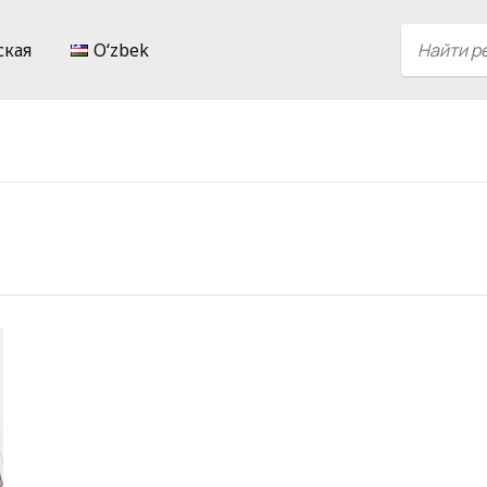
ская
Oʻzbek