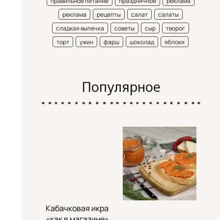
правильное питание
праздничное
реклама
реклама
рецепты
салат
салаты
сладкая выпечка
советы
сыр
творог
торт
ужин
фарш
шоколад
яблоки
Популярное
Кабачковая икра
«как в магазине»