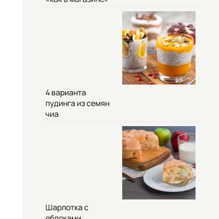
4 варианта
пудинга из семян
чиа
Шарлотка с
яблоками