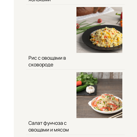
Рис с овощами в
сковороде
Салат фунчоза с
овощами и мясом