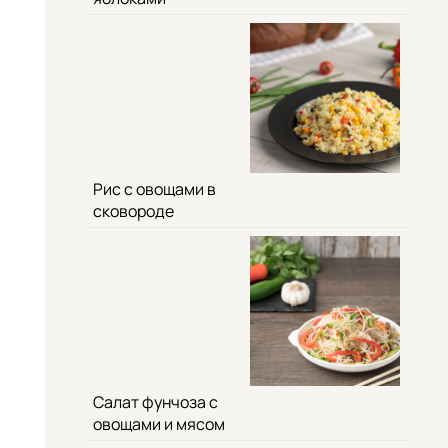
Рис с овощами в
сковороде
Салат фунчоза с
овощами и мясом