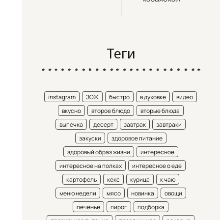
Теги
instagram
ЗОЖ
быстро
в духовке
видео
вкусно
второе блюдо
вторые блюда
выпечка
десерт
завтрак
завтраки
закуски
здоровое питание
здоровый образ жизни
интересное
интересное на полках
интересное о еде
картофель
кекс
курица
к чаю
меню недели
мясо
новинка
овощи
печенье
пирог
подборка