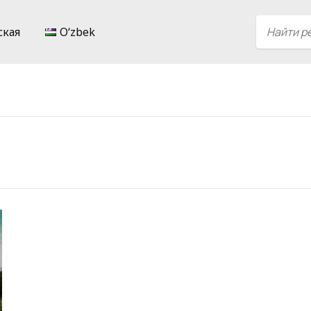
ская
Oʻzbek