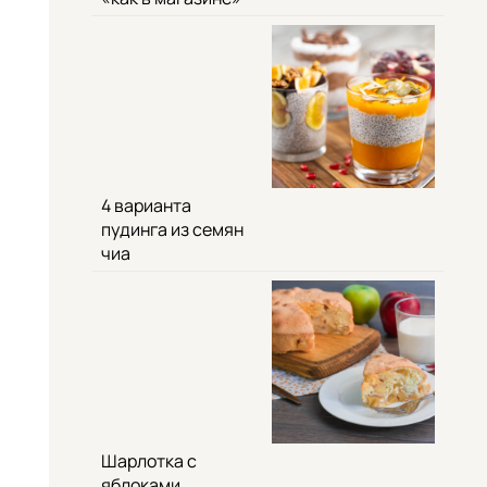
4 варианта
пудинга из семян
чиа
Шарлотка с
яблоками