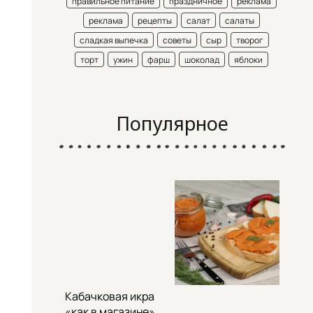
правильное питание
праздничное
реклама
реклама
рецепты
салат
салаты
сладкая выпечка
советы
сыр
творог
торт
ужин
фарш
шоколад
яблоки
Популярное
Кабачковая икра
«как в магазине»