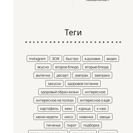
Теги
instagram
ЗОЖ
быстро
в духовке
видео
вкусно
второе блюдо
вторые блюда
выпечка
десерт
завтрак
завтраки
закуски
здоровое питание
здоровый образ жизни
интересное
интересное на полках
интересное о еде
картофель
кекс
курица
к чаю
меню недели
мясо
новинка
овощи
печенье
пирог
подборка