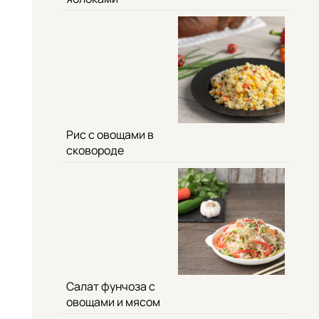
Рис с овощами в
сковороде
Салат фунчоза с
овощами и мясом