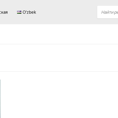
ская
Oʻzbek