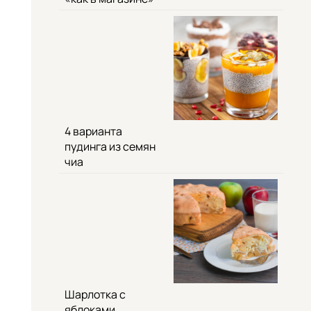
4 варианта
пудинга из семян
чиа
Шарлотка с
яблоками