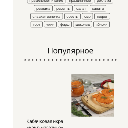
правильное питание
праздничное
реклама
реклама
рецепты
салат
салаты
сладкая выпечка
советы
сыр
творог
торт
ужин
фарш
шоколад
яблоки
Популярное
Кабачковая икра
«как в магазине»