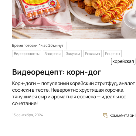
Время готовки: 1 час 20 минут
Видеорецепты
Завтраки
Закуски
Реклама
Рецепты
корейская
Видеорецепт: корн-дог
Корн-доги — популярный корейский стритфуд, аналог
сосиски в тесте. Невероятно хрустящая корочка,
тянущийся сыр и ароматная сосиска — идеальное
сочетание!
13 сентября, 2024
Комментари