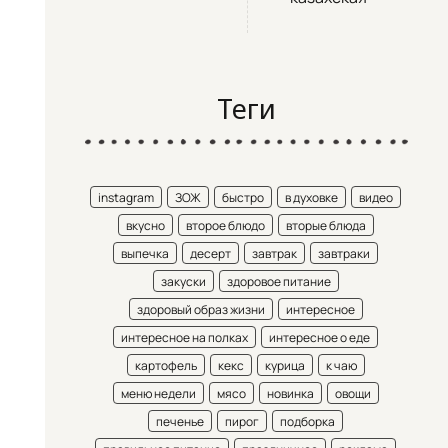
Теги
instagram
ЗОЖ
быстро
в духовке
видео
вкусно
второе блюдо
вторые блюда
выпечка
десерт
завтрак
завтраки
закуски
здоровое питание
здоровый образ жизни
интересное
интересное на полках
интересное о еде
картофель
кекс
курица
к чаю
меню недели
мясо
новинка
овощи
печенье
пирог
подборка