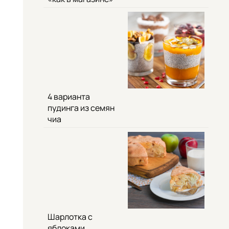
4 варианта
пудинга из семян
чиа
Шарлотка с
яблоками