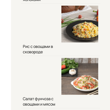
Рис с овощами в
сковороде
Салат фунчоза с
овощами и мясом