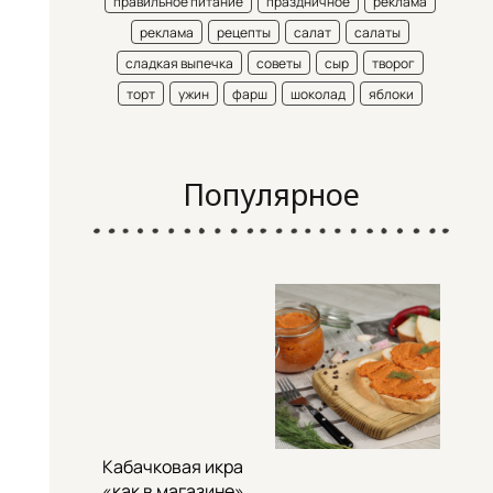
правильное питание
праздничное
реклама
реклама
рецепты
салат
салаты
сладкая выпечка
советы
сыр
творог
торт
ужин
фарш
шоколад
яблоки
Популярное
Кабачковая икра
«как в магазине»