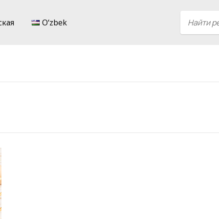
ская
Oʻzbek