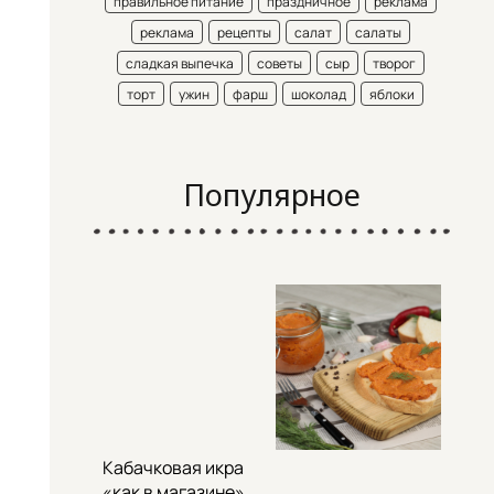
правильное питание
праздничное
реклама
реклама
рецепты
салат
салаты
сладкая выпечка
советы
сыр
творог
торт
ужин
фарш
шоколад
яблоки
Популярное
Кабачковая икра
«как в магазине»