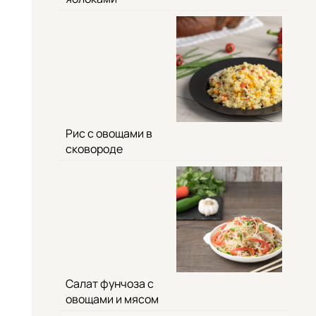
Рис с овощами в
сковороде
Салат фунчоза с
овощами и мясом