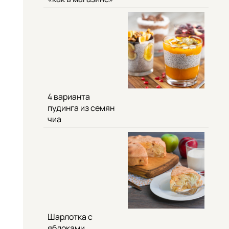
4 варианта
пудинга из семян
чиа
Шарлотка с
яблоками