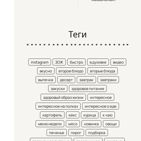
Теги
instagram
ЗОЖ
быстро
в духовке
видео
вкусно
второе блюдо
вторые блюда
выпечка
десерт
завтрак
завтраки
закуски
здоровое питание
здоровый образ жизни
интересное
интересное на полках
интересное о еде
картофель
кекс
курица
к чаю
меню недели
мясо
новинка
овощи
печенье
пирог
подборка