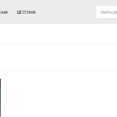
ская
Oʻzbek