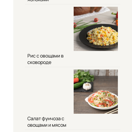
Рис с овощами в
сковороде
Салат фунчоза с
овощами и мясом