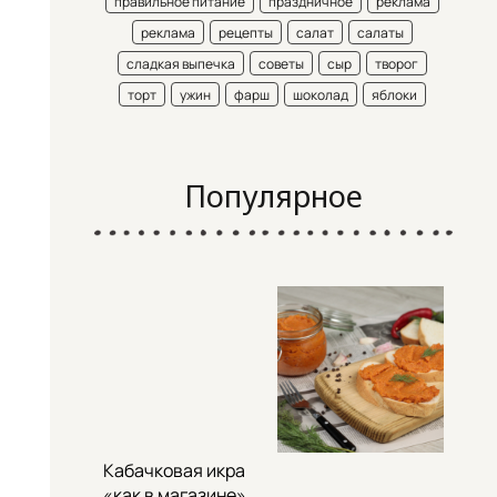
правильное питание
праздничное
реклама
реклама
рецепты
салат
салаты
сладкая выпечка
советы
сыр
творог
торт
ужин
фарш
шоколад
яблоки
Популярное
Кабачковая икра
«как в магазине»