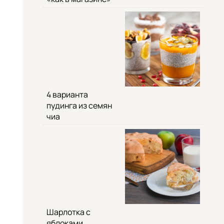
4 варианта
пудинга из семян
чиа
Шарлотка с
яблоками