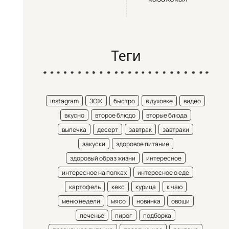
Теги
instagram
ЗОЖ
быстро
в духовке
видео
вкусно
второе блюдо
вторые блюда
выпечка
десерт
завтрак
завтраки
закуски
здоровое питание
здоровый образ жизни
интересное
интересное на полках
интересное о еде
картофель
кекс
курица
к чаю
меню недели
мясо
новинка
овощи
печенье
пирог
подборка