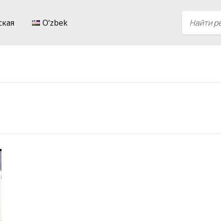
ская
Oʻzbek