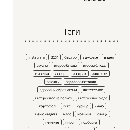
Теги
instagram
ЗОЖ
быстро
в духовке
видео
вкусно
второе блюдо
вторые блюда
выпечка
десерт
завтрак
завтраки
закуски
здоровое питание
здоровый образ жизни
интересное
интересное на полках
интересное о еде
картофель
кекс
курица
к чаю
меню недели
мясо
новинка
овощи
печенье
пирог
подборка