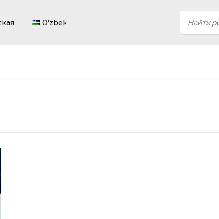
ская
Oʻzbek