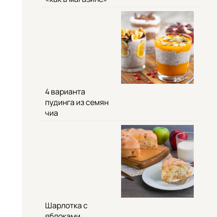
4 варианта
пудинга из семян
чиа
Шарлотка с
яблоками