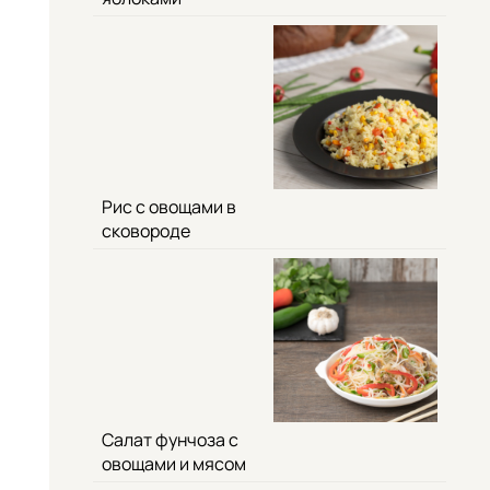
Рис с овощами в
сковороде
Салат фунчоза с
овощами и мясом