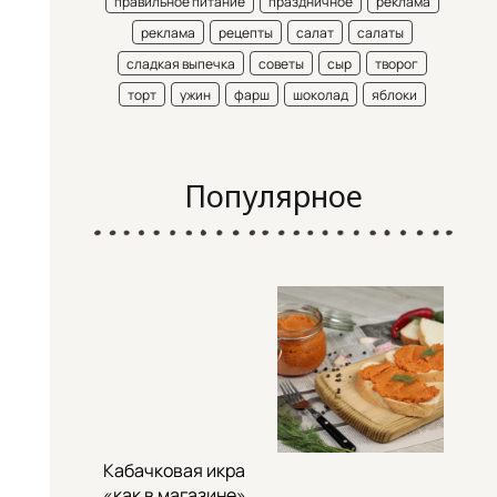
правильное питание
праздничное
реклама
реклама
рецепты
салат
салаты
сладкая выпечка
советы
сыр
творог
торт
ужин
фарш
шоколад
яблоки
Популярное
Кабачковая икра
«как в магазине»