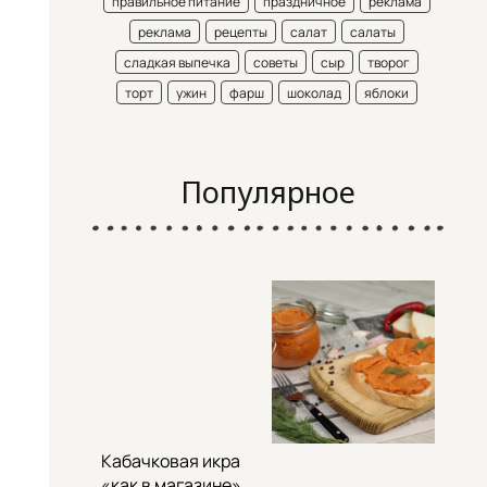
правильное питание
праздничное
реклама
реклама
рецепты
салат
салаты
сладкая выпечка
советы
сыр
творог
торт
ужин
фарш
шоколад
яблоки
Популярное
Кабачковая икра
«как в магазине»