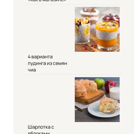
4 варианта
пудинга из семян
чиа
Шарлотка с
яблоками