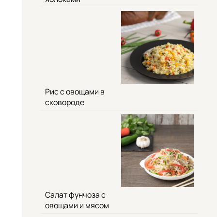
Рис с овощами в
сковороде
Салат фунчоза с
овощами и мясом