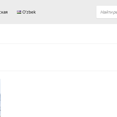
ская
Oʻzbek