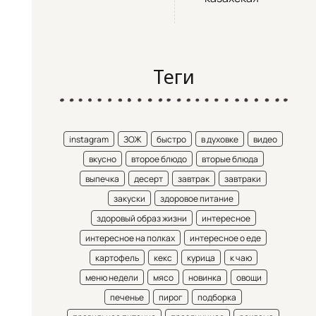
Теги
instagram
ЗОЖ
быстро
в духовке
видео
вкусно
второе блюдо
вторые блюда
выпечка
десерт
завтрак
завтраки
закуски
здоровое питание
здоровый образ жизни
интересное
интересное на полках
интересное о еде
картофель
кекс
курица
к чаю
меню недели
мясо
новинка
овощи
печенье
пирог
подборка