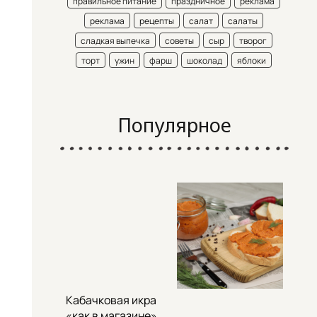
правильное питание
праздничное
реклама
реклама
рецепты
салат
салаты
сладкая выпечка
советы
сыр
творог
торт
ужин
фарш
шоколад
яблоки
Популярное
Кабачковая икра
«как в магазине»