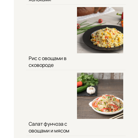
Рис с овощами в
сковороде
Салат фунчоза с
овощами и мясом