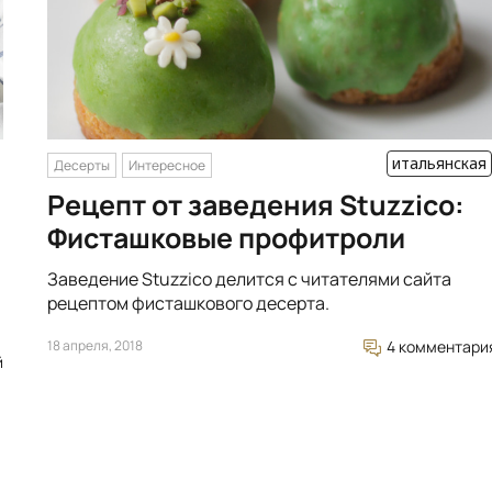
итальянская
Десерты
Интересное
Рецепт от заведения Stuzzico:
Фисташковые профитроли
Заведение Stuzzico делится с читателями сайта
рецептом фисташкового десерта.
18 апреля, 2018
4 комментари
й