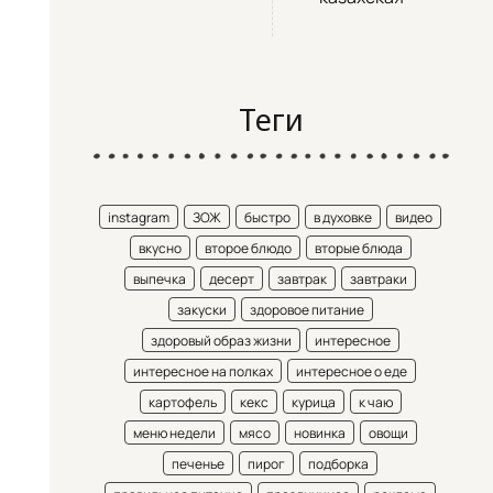
Теги
instagram
ЗОЖ
быстро
в духовке
видео
вкусно
второе блюдо
вторые блюда
выпечка
десерт
завтрак
завтраки
закуски
здоровое питание
здоровый образ жизни
интересное
интересное на полках
интересное о еде
картофель
кекс
курица
к чаю
меню недели
мясо
новинка
овощи
печенье
пирог
подборка