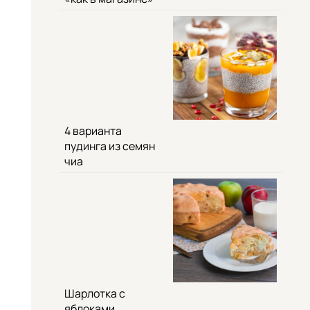
4 варианта
пудинга из семян
чиа
Шарлотка с
яблоками