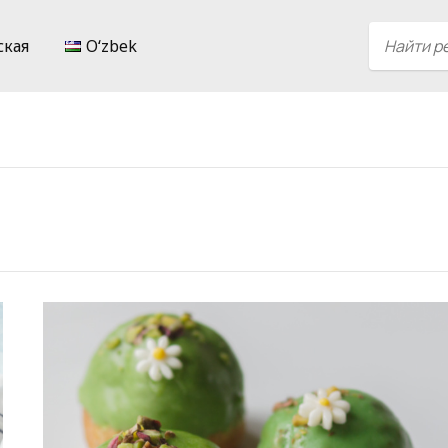
ская
Oʻzbek