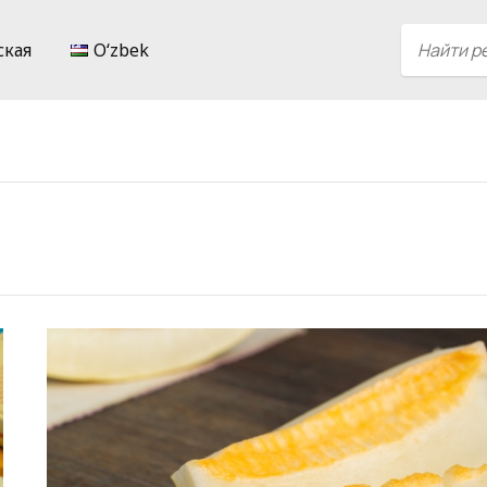
ская
Oʻzbek