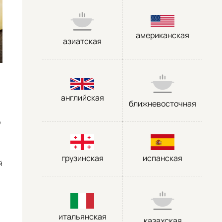
американская
азиатская
английская
ближневосточная
о
грузинская
испанская
й
итальянская
казахская