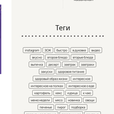
Теги
instagram
ЗОЖ
быстро
в духовке
видео
вкусно
второе блюдо
вторые блюда
выпечка
десерт
завтрак
завтраки
закуски
здоровое питание
здоровый образ жизни
интересное
интересное на полках
интересное о еде
картофель
кекс
курица
к чаю
меню недели
мясо
новинка
овощи
печенье
пирог
подборка