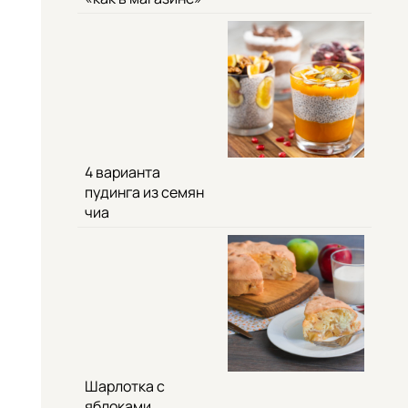
4 варианта
пудинга из семян
чиа
Шарлотка с
яблоками