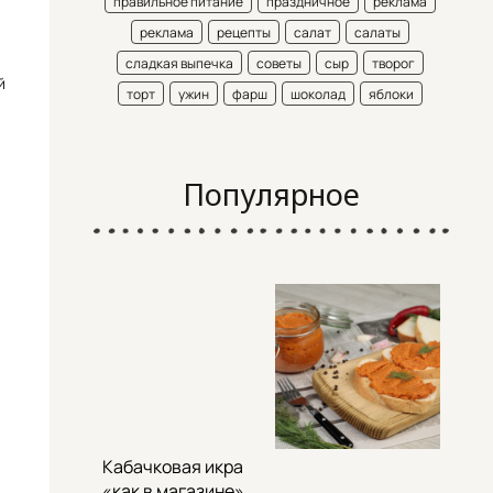
правильное питание
праздничное
реклама
реклама
рецепты
салат
салаты
сладкая выпечка
советы
сыр
творог
й
торт
ужин
фарш
шоколад
яблоки
Популярное
Кабачковая икра
«как в магазине»