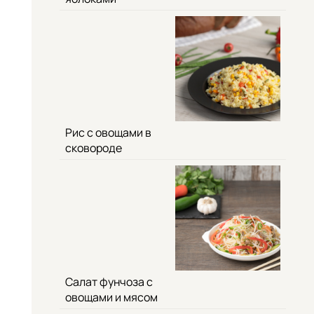
Рис с овощами в
сковороде
Салат фунчоза с
овощами и мясом