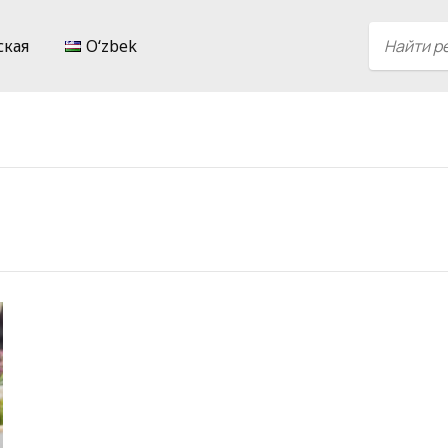
ская
Oʻzbek