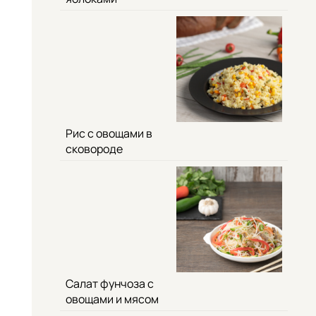
Рис с овощами в
сковороде
Салат фунчоза с
овощами и мясом