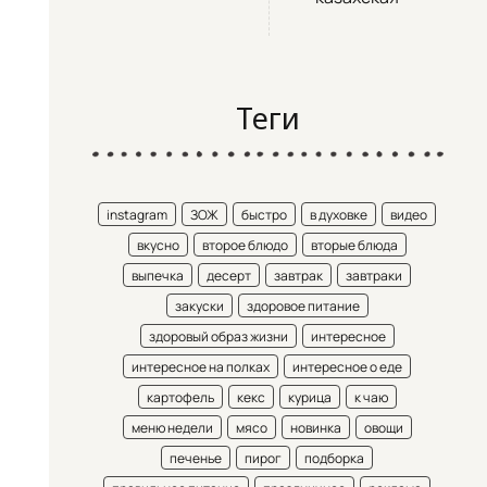
Теги
instagram
ЗОЖ
быстро
в духовке
видео
вкусно
второе блюдо
вторые блюда
выпечка
десерт
завтрак
завтраки
закуски
здоровое питание
здоровый образ жизни
интересное
интересное на полках
интересное о еде
картофель
кекс
курица
к чаю
меню недели
мясо
новинка
овощи
печенье
пирог
подборка