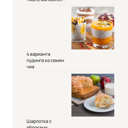
4 варианта
пудинга из семян
чиа
Шарлотка с
яблоками