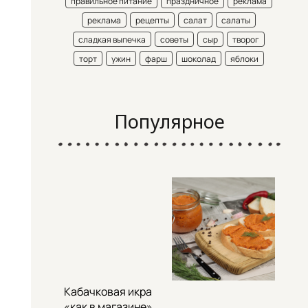
правильное питание
праздничное
реклама
реклама
рецепты
салат
салаты
сладкая выпечка
советы
сыр
творог
торт
ужин
фарш
шоколад
яблоки
Популярное
Кабачковая икра
«как в магазине»