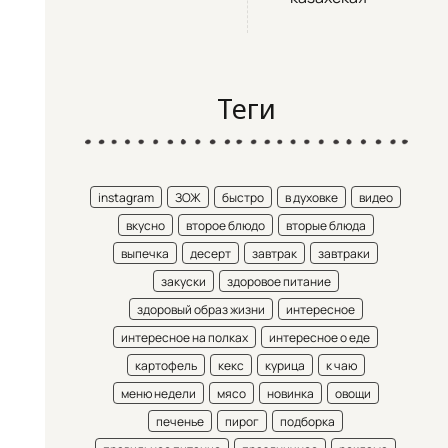
Теги
instagram
ЗОЖ
быстро
в духовке
видео
вкусно
второе блюдо
вторые блюда
выпечка
десерт
завтрак
завтраки
закуски
здоровое питание
здоровый образ жизни
интересное
интересное на полках
интересное о еде
картофель
кекс
курица
к чаю
меню недели
мясо
новинка
овощи
печенье
пирог
подборка