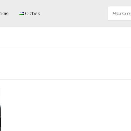
ская
Oʻzbek