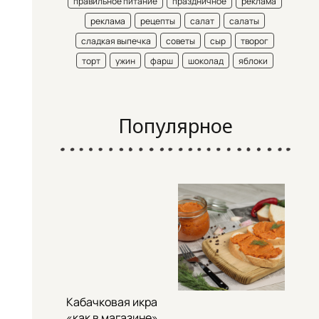
правильное питание
праздничное
реклама
реклама
рецепты
салат
салаты
сладкая выпечка
советы
сыр
творог
торт
ужин
фарш
шоколад
яблоки
Популярное
Кабачковая икра
«как в магазине»