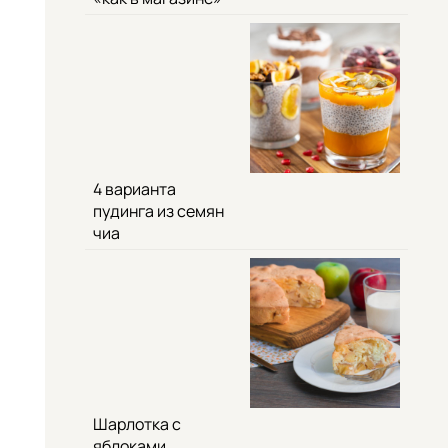
4 варианта
пудинга из семян
чиа
Шарлотка с
яблоками