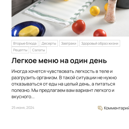
Вторые блюда
Десерты
Завтраки
Здоровый образ жизни
Рецепты
Салаты
Легкое меню на один день
Иногда хочется чувствовать легкость в теле и
разгрузить организм. В такой ситуации не нужно
отказываться от еды на целый день, а питаться
полезно. Мы предлагаем вам вариант легкого и
вкусного...
25 июня, 2024
Комментари