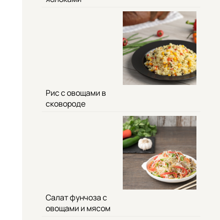
Рис с овощами в
сковороде
Салат фунчоза с
овощами и мясом