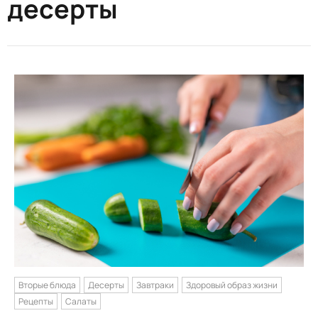
десерты
Вторые блюда
Десерты
Завтраки
Здоровый образ жизни
Рецепты
Салаты