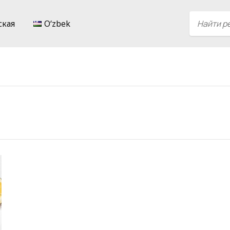
ская
Oʻzbek