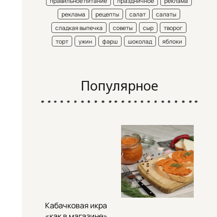
правильное питание
праздничное
реклама
реклама
рецепты
салат
салаты
сладкая выпечка
советы
сыр
творог
торт
ужин
фарш
шоколад
яблоки
Популярное
Кабачковая икра
«как в магазине»