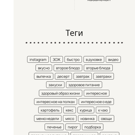
Теги
instagram
ЗОЖ
быстро
в духовке
видео
вкусно
второе блюдо
вторые блюда
выпечка
десерт
завтрак
завтраки
закуски
здоровое питание
здоровый образ жизни
интересное
интересное на полках
интересное о еде
картофель
кекс
курица
к чаю
меню недели
мясо
новинка
овощи
печенье
пирог
подборка