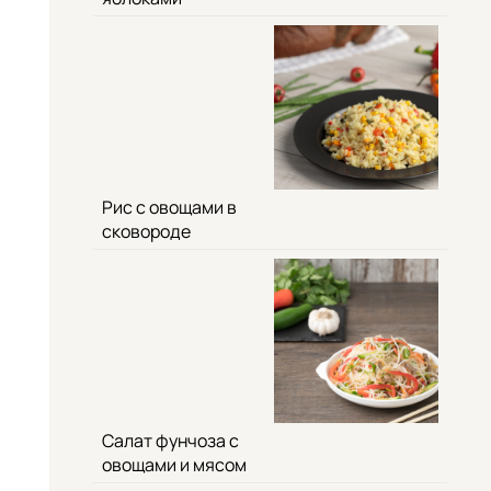
Рис с овощами в
сковороде
Салат фунчоза с
овощами и мясом