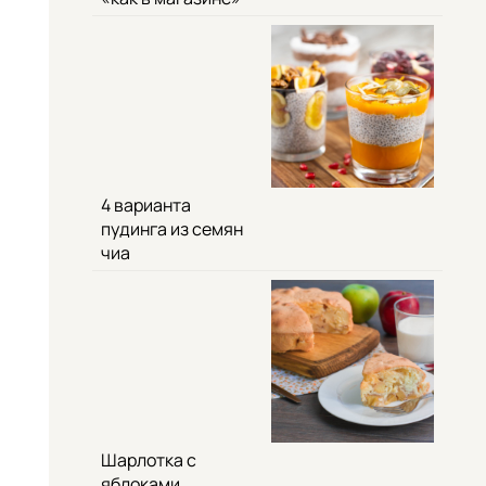
4 варианта
пудинга из семян
чиа
Шарлотка с
яблоками