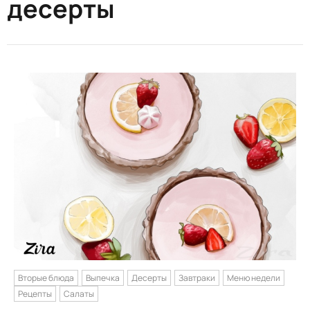
десерты
Вторые блюда
Выпечка
Десерты
Завтраки
Меню недели
Рецепты
Салаты