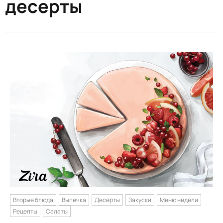
десерты
Вторые блюда
Выпечка
Десерты
Закуски
Меню недели
Рецепты
Салаты